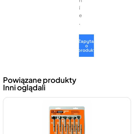
n
i
e
.
Zapytaj
o
produkt
Powiązane produkty
Inni oglądali