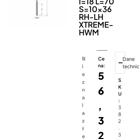
I=18 L=70
S=10×36
RH-LH
XTREME-
HWM
N
Ce
Dane
na:
i
techni
5
e
S
z
K
6
n
U
a
:
,
l
3
a
8
3
z
2
.
ł
2
3
e