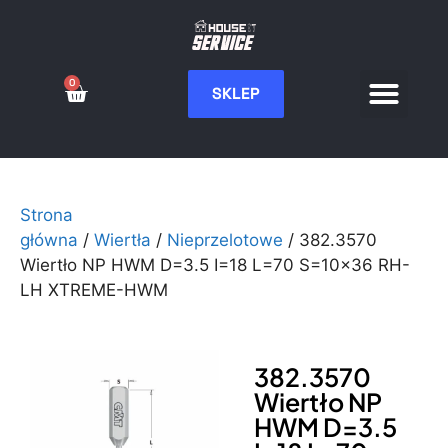
0
SKLEP
Serwis CNC
Wdrożenia i integ
Moje konto
Strona
główna
/
Wiertła
/
Nieprzelotowe
/ 382.3570
Wiertło NP HWM D=3.5 I=18 L=70 S=10×36 RH-
LH XTREME-HWM
382.3570
Wiertło NP
HWM D=3.5