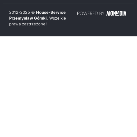
2012-
2025
©
House-Service
Przemysław Górski
. Wszelkie
prawa zastrzeżone!