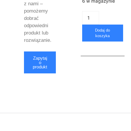
6 w magazynie
z nami –
pomożemy
dobrać
odpowiedni
Dodaj do
produkt lub
koszyka
rozwiązanie.
Zapytaj
o
produkt