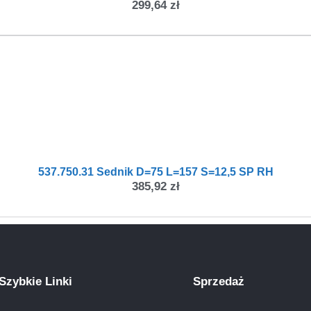
299,64
zł
537.750.31 Sednik D=75 L=157 S=12,5 SP RH
385,92
zł
Szybkie Linki
Sprzedaż