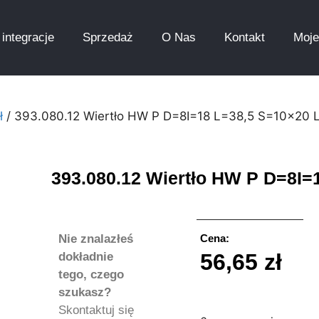
integracje
Sprzedaż
O Nas
Kontakt
Moje
ł
/ 393.080.12 Wiertło HW P D=8I=18 L=38,5 S=10×20 
393.080.12 Wiertło HW P D=8I=
Nie znalazłeś
Cena:
56,65
zł
dokładnie
tego, czego
szukasz?
Skontaktuj się