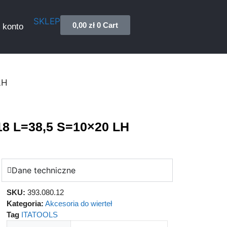
SKLEP
0,00
zł
0
Cart
 konto
LH
18 L=38,5 S=10×20 LH
Dane techniczne
SKU:
393.080.12
Kategoria:
Akcesoria do wierteł
Tag
ITATOOLS