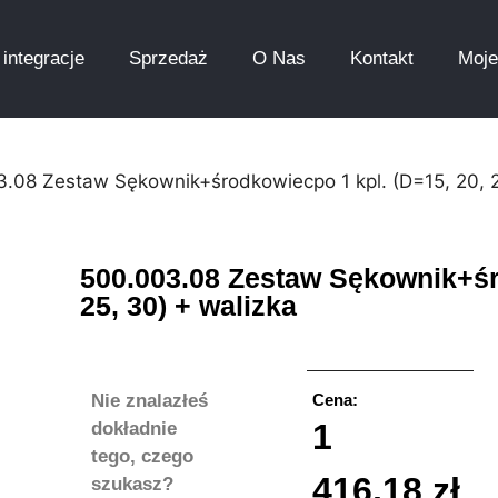
integracje
Sprzedaż
O Nas
Kontakt
Moje
.08 Zestaw Sękownik+środkowiecpo 1 kpl. (D=15, 20, 2
500.003.08 Zestaw Sękownik+śr
25, 30) + walizka
Nie znalazłeś
Cena:
1
dokładnie
tego, czego
416,18
zł
szukasz?