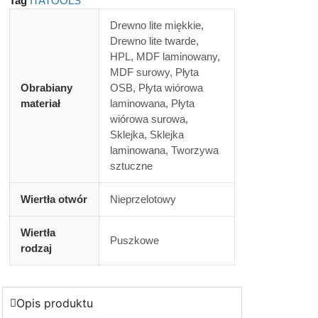
Tag
ITATOOLS
Drewno lite miękkie,
Drewno lite twarde,
HPL, MDF laminowany,
MDF surowy, Płyta
Obrabiany
OSB, Płyta wiórowa
materiał
laminowana, Płyta
wiórowa surowa,
Sklejka, Sklejka
laminowana, Tworzywa
sztuczne
Wiertła otwór
Nieprzelotowy
Wiertła
Puszkowe
rodzaj
Opis produktu