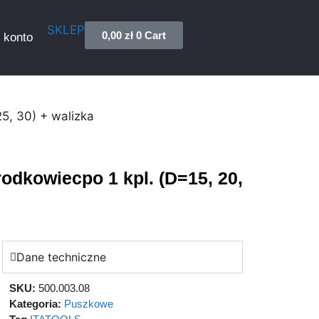
SKLEP
0,00
zł
0
Cart
 konto
5, 30) + walizka
odkowiecpo 1 kpl. (D=15, 20,
Dane techniczne
SKU:
500.003.08
Kategoria:
Puszkowe