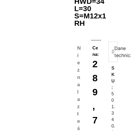
HWD=34
L=30
S=M12x1
RH
N
Ce
Dane
na:
techni
i
2
e
S
z
K
8
n
U
a
:
9
l
5
a
0
,
z
1.
3
ł
7
4
e
0.
ś