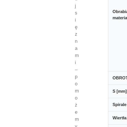
j
Obrabi
s
materia
i
ę
z
n
a
m
i
–
p
OBRO
o
m
S [mm]
o
Spirale
ż
e
Wiertła
m
y