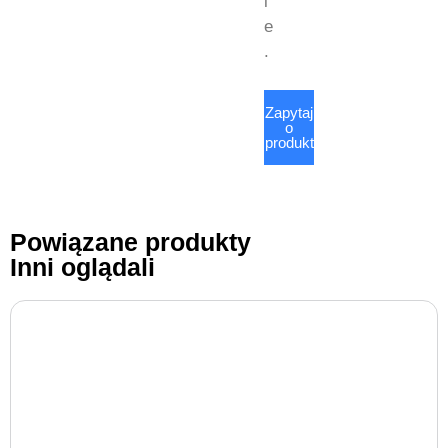
i
e
.
Zapytaj
o
produkt
Powiązane produkty
Inni oglądali