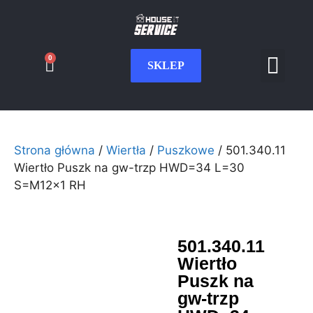
0
SKLEP
Serwis CNC
Wdrożenia i int
Moje konto
Strona główna
/
Wiertła
/
Puszkowe
/ 501.340.11
Wiertło Puszk na gw-trzp HWD=34 L=30
S=M12x1 RH
501.340.11
Wiertło
Puszk na
gw-trzp