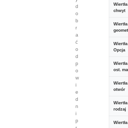
Wiertła
d
chwyt
o
b
Wiertła
r
geomet
a
ć
Wiertła
o
Opcja
d
p
Wiertła
ost. ma
o
w
Wiertła
i
otwór
e
d
Wiertła
n
rodzaj
i
p
Wiertła
r