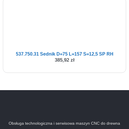
537.750.31 Sednik D=75 L=157 S=12,5 SP RH
385,92
zł
Obsługa technologiczna i serwisowa maszyn CNC do drewna