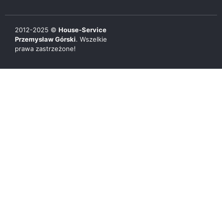
2012-
2025
©
House-Service
Przemysław Górski
. Wszelkie
prawa zastrzeżone!