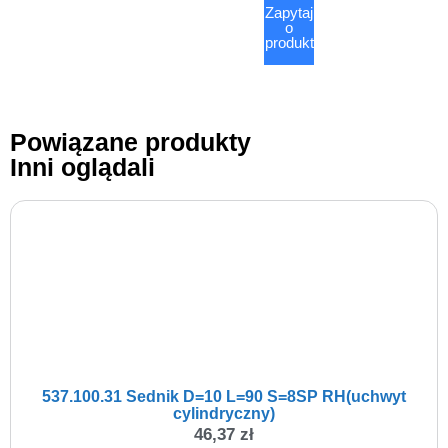
Zapytaj
o
produkt
Powiązane produkty
Inni oglądali
537.100.31 Sednik D=10 L=90 S=8SP RH(uchwyt
cylindryczny)
46,37
zł