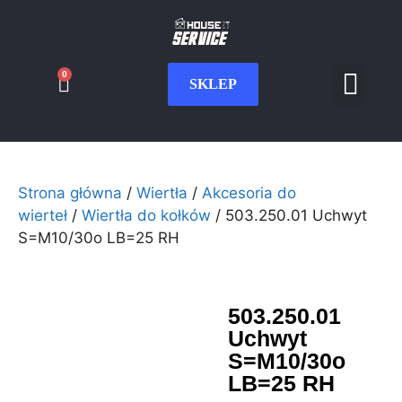
0
SKLEP
Serwis CNC
Wdrożenia i int
Moje konto
Strona główna
/
Wiertła
/
Akcesoria do
wierteł
/
Wiertła do kołków
/ 503.250.01 Uchwyt
S=M10/30o LB=25 RH
503.250.01
Uchwyt
S=M10/30o
LB=25 RH