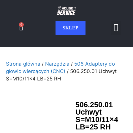
0
SKLEP
Serwis CNC
Wdrożenia i int
Moje konto
Strona główna
/
Narzędzia
/
506 Adaptery do
głowic wiercących (CNC)
/ 506.250.01 Uchwyt
S=M10/11×4 LB=25 RH
506.250.01
Uchwyt
S=M10/11×4
LB=25 RH