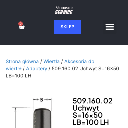
0
SKLEP
Serwis CNC
Wdrożenia i integ
Moje konto
Strona główna
/
Wiertła
/
Akcesoria do
wierteł
/
Adaptery
/ 509.160.02 Uchwyt S=16×50
LB=100 LH
509.160.02
Uchwyt
S=16×50
LB=100 LH