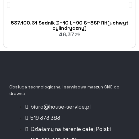
537.100.31 Sednik D=10 L=90 S=8SP RH(uchwyt
cylindryczny)
46,37
zł
Obsługa technologiczna i serwisowa maszyn CNC do
drewna
biuro@house-service.pl
519 373 383
Działamy na terenie całej Polski