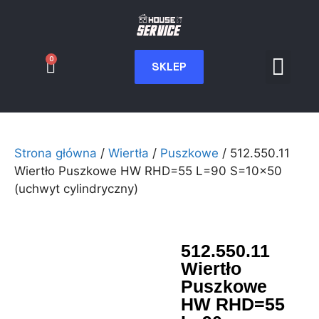
0
SKLEP
Serwis CNC
Wdrożenia i int
Moje konto
Strona główna
/
Wiertła
/
Puszkowe
/ 512.550.11
Wiertło Puszkowe HW RHD=55 L=90 S=10×50
(uchwyt cylindryczny)
512.550.11
Wiertło
Puszkowe
HW RHD=55