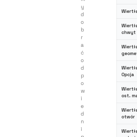
y
Wiertł
d
o
Wiertł
b
chwyt
r
a
Wiertł
ć
geomet
o
d
Wiertł
Opcja
p
o
Wiertł
w
ost. m
i
e
Wiertł
d
otwór
n
i
Wiertł
p