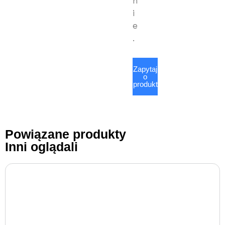
n
i
e
.
Zapytaj
o
produkt
Powiązane produkty
Inni oglądali