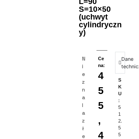
L=90
S=10×50
(uchwyt
cylindryczn
y)
N
Ce
Dane
na:
i
techni
4
e
S
z
K
5
n
U
a
:
5
l
5
a
1
,
z
2.
ł
5
4
5
e