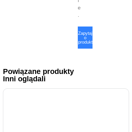
i
e
.
Zapytaj
o
produkt
Powiązane produkty
Inni oglądali