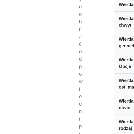
Wiertła
d
o
Wiertła
b
chwyt
r
a
Wiertła
ć
geomet
o
d
Wiertła
p
Opcja
o
Wiertła
w
ost. ma
i
e
Wiertła
d
otwór
n
i
Wiertła
p
rodzaj
r