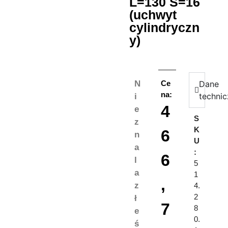
L=130 S=16
(uchwyt
cylindryczn
y)
N
Ce
Dane
na:
techni
i
4
e
S
z
K
6
n
U
a
:
6
l
5
a
1
,
z
4.
2
ł
7
8
e
0.
ś