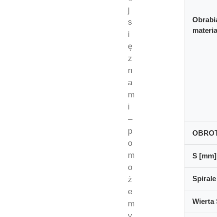
j
Obrabi
s
materia
i
ę
z
n
a
m
i
–
p
OBRO
o
m
S [mm]
o
Spirale
ż
e
Wierta 
m
y