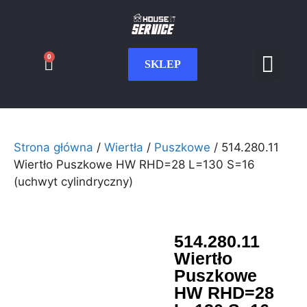
0
SKLEP
Serwis CNC
Wdrożenia i int
Moje konto
Strona główna
/
Wiertła
/
Puszkowe
/ 514.280.11
Wiertło Puszkowe HW RHD=28 L=130 S=16
(uchwyt cylindryczny)
514.280.11
Wiertło
Puszkowe
HW RHD=28