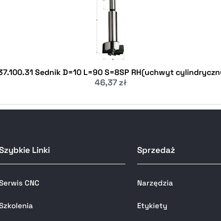
37.100.31 Sednik D=10 L=90 S=8SP RH(uchwyt cylindryczn
46,37
zł
Szybkie Linki
Sprzedaż
Serwis CNC
Narzędzia
Szkolenia
Etykiety