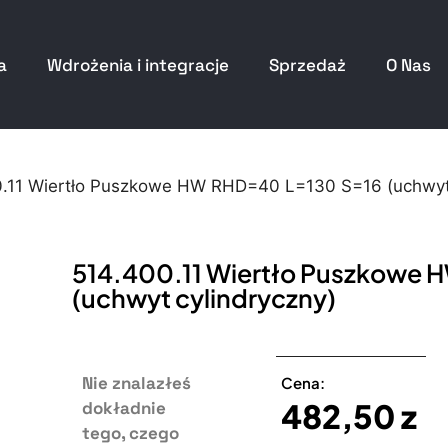
a
Wdrożenia i integracje
Sprzedaż
O Nas
.11 Wiertło Puszkowe HW RHD=40 L=130 S=16 (uchwyt c
514.400.11 Wiertło Puszkowe 
(uchwyt cylindryczny)
Nie znalazłeś
Cena:
482,50
z
dokładnie
tego, czego