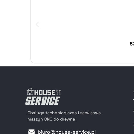
5
Obsługa technologiczna i serwisowa
maszyn CNC do drewna
biuro@house-service.pl