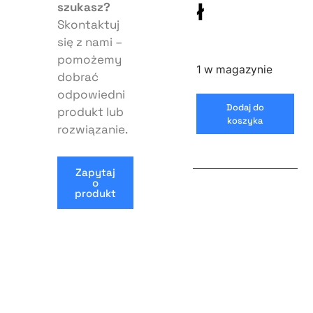
ł
szukasz?
Skontaktuj
się z nami –
pomożemy
1 w magazynie
dobrać
odpowiedni
Dodaj do
produkt lub
koszyka
rozwiązanie.
Zapytaj
o
produkt