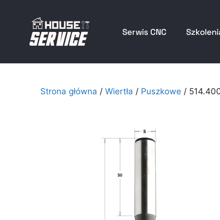
Serwis CNC
Szkoleni
Strona główna
/
Wiertła
/
Puszkowe
/ 514.400