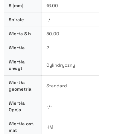
S [mm]
16.00
Spirale
-/-
Wierta S h
50.00
Wiertła
2
Wiertła
Cylindryczny
chwyt
Wiertła
Standard
geometria
Wiertła
-/-
Opcja
Wiertła ost.
HM
mat