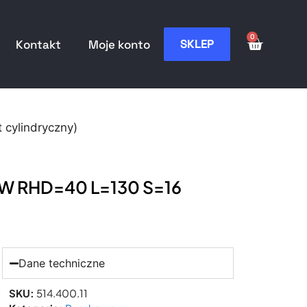
0
SKLEP
Kontakt
Moje konto
ylindryczny)
HW RHD=40 L=130 S=16
Dane techniczne
SKU:
514.400.11