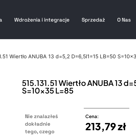
a
Wdrożenia i integracje
Sprzedaż
O Nas
31.51 Wiertło ANUBA 13 d=5,2 D=6,5I1=15 LB=50 S=10×
515.131.51 Wiertło ANUBA 13 d=
S=10×35 L=85
Nie znalazłeś
Cena:
213,79
zł
dokładnie
tego, czego