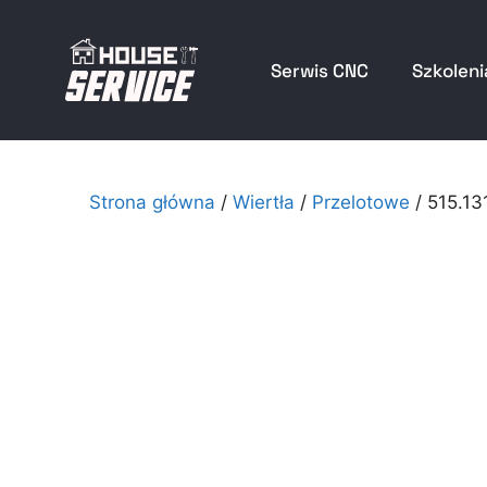
Serwis CNC
Szkoleni
Strona główna
/
Wiertła
/
Przelotowe
/ 515.1