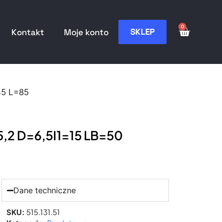
0
SKLEP
Kontakt
Moje konto
35 L=85
5,2 D=6,5I1=15 LB=50
Dane techniczne
SKU:
515.131.51