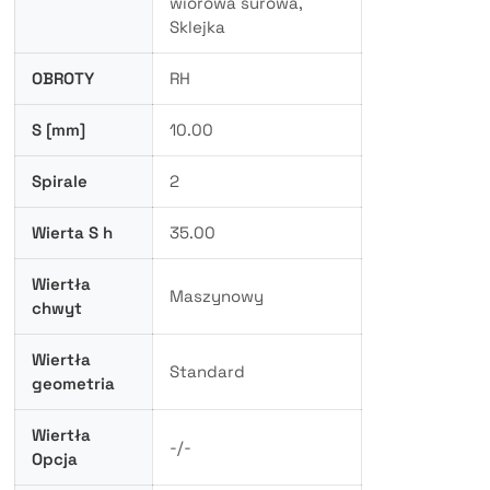
wiórowa surowa,
Sklejka
OBROTY
RH
S [mm]
10.00
Spirale
2
Wierta S h
35.00
Wiertła
Maszynowy
chwyt
Wiertła
Standard
geometria
Wiertła
-/-
Opcja