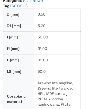
Kategoria:
Przelotowe
Tag
ITATOOLS
D [mm]
6.50
D1 [mm]
5.20
I [mm]
50.00
I1 [mm]
15.00
L [mm]
85.00
LB [mm]
50.0
Drewno lite miękkie,
Drewno lite twarde,
HPL, MDF surowy,
Obrabiany
Płyta wiórowa
materiał
laminowana, Płyta