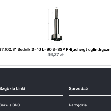
37.100.31 Sednik D=10 L=90 S=8SP RH(uchwyt cylindryczn
46,37
zł
Szybkie Linki
Sprzedaż
Serwis CNC
Narzędzia