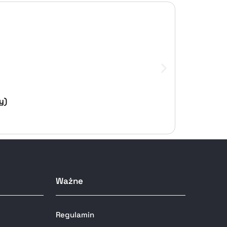
y)
Ważne
Regulamin