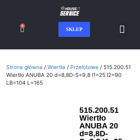
0
SKLEP
Serwis CNC
Wdrożenia i int
Moje konto
Strona główna
/
Wiertła
/
Przelotowe
/ 515.200.51
Wiertło ANUBA 20 d=8,8D-S=9,8 I1=25 I2=90
LB=104 L=165
515.200.51
Wiertło
ANUBA 20
d=8,8D-