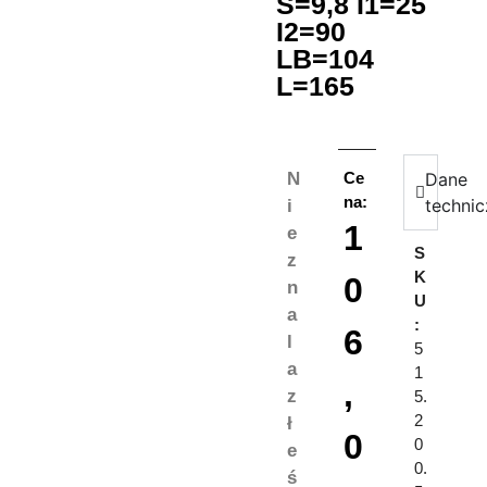
S=9,8 I1=25
I2=90
LB=104
L=165
N
Ce
Dane
na:
techni
i
1
e
S
z
K
0
n
U
a
:
6
l
5
a
1
,
z
5.
2
ł
0
0
e
0.
ś