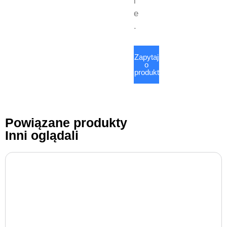
i
e
.
Zapytaj
o
produkt
Powiązane produkty
Inni oglądali