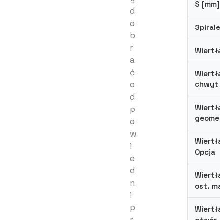
S [mm]
d
o
Spirale
b
r
Wiertł
a
ć
Wiertł
o
chwyt
d
Wiertł
p
geomet
o
w
Wiertł
i
Opcja
e
d
Wiertł
n
ost. m
i
p
Wiertł
r
otwór