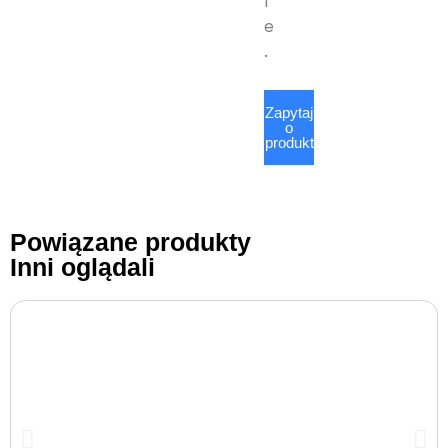
i
e
.
Zapytaj
o
produkt
Powiązane produkty
Inni oglądali