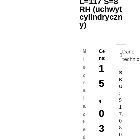
L=117 S=8
RH (uchwyt
cylindryczn
y)
N
Ce
Dane
na:
i
techni
1
e
S
z
K
5
n
U
a
:
,
l
5
a
1
0
z
7.
ł
0
3
8
e
0.
ś