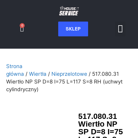
0
SKLEP
Serwis CNC
Wdrożenia i int
Moje konto
Strona
główna
/
Wiertła
/
Nieprzelotowe
/ 517.080.31
Wiertło NP SP D=8 I=75 L=117 S=8 RH (uchwyt
cylindryczny)
517.080.31
Wiertło NP
SP D=8 I=75