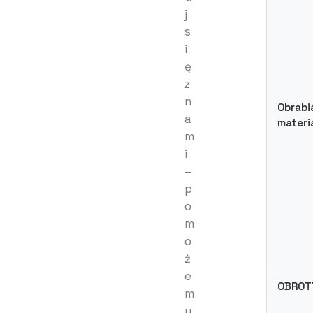
j
s
i
ę
z
n
Obrabi
a
materi
m
i
–
p
o
m
o
ż
e
OBROT
m
y