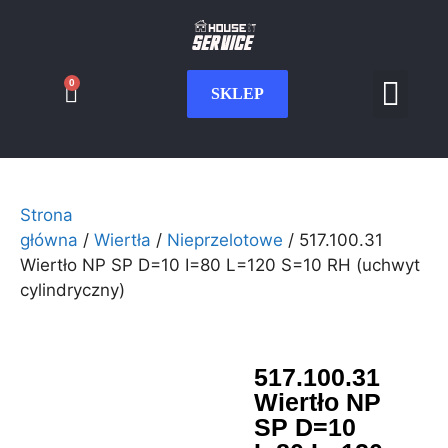
0
SKLEP
Serwis CNC
Wdrożenia i int
Moje konto
Strona
główna
/
Wiertła
/
Nieprzelotowe
/ 517.100.31
Wiertło NP SP D=10 I=80 L=120 S=10 RH (uchwyt
cylindryczny)
517.100.31
Wiertło NP
SP D=10