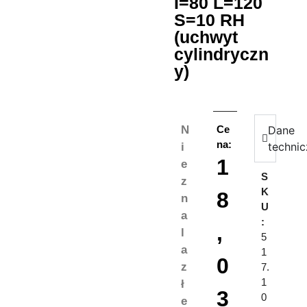
I=80 L=120
S=10 RH
(uchwyt
cylindryczn
y)
N
Ce
Dane
na:
techni
i
1
e
S
z
K
8
n
U
a
:
,
l
5
a
1
0
z
7.
1
ł
3
0
e