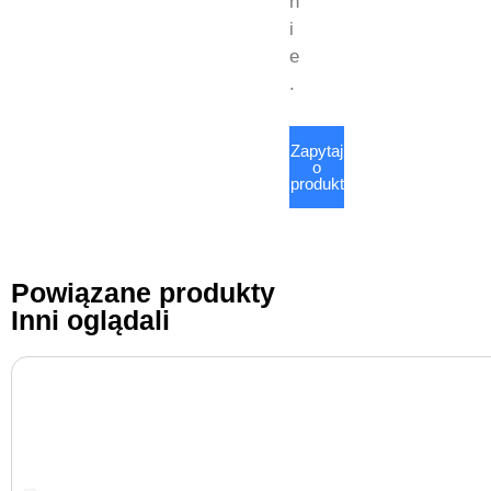
n
i
e
.
Zapytaj
o
produkt
Powiązane produkty
Inni oglądali