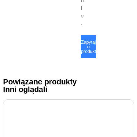
n
i
e
.
Zapytaj
o
produkt
Powiązane produkty
Inni oglądali