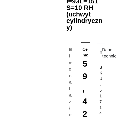
I=93L=151
S=10 RH
(uchwyt
cylindryczn
y)
N
Ce
Dane
na:
i
techni
5
e
S
z
K
9
n
U
a
:
,
l
5
a
1
4
z
7.
ł
1
2
4
e