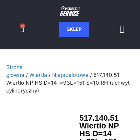
0
SKLEP
Serwis CNC
Wdrożenia i int
Moje konto
Strona
główna
/
Wiertła
/
Nieprzelotowe
/ 517.140.51
Wiertło NP HS D=14 I=93L=151 S=10 RH (uchwyt
cylindryczny)
517.140.51
Wiertło NP
HS D=14