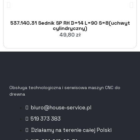
537.140.31 Sednik SP RH D=14 L=90 S=8(uchwyt
cylindryczny)
49,80
zł
Obsługa technologiczna i serwisowa maszyn CNC do
drewna
biuro@house-service.pl
519 373 383
Działamy na terenie całej Polski