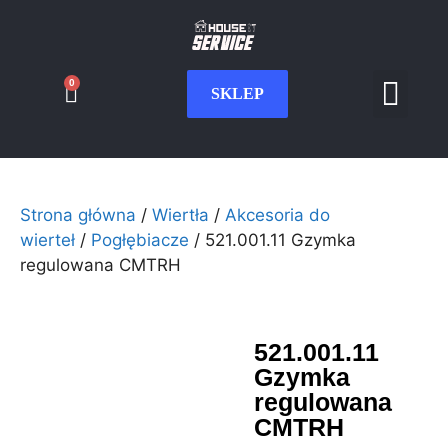
0
SKLEP
Serwis CNC
Wdrożenia i int
Moje konto
Strona główna
/
Wiertła
/
Akcesoria do
wierteł
/
Pogłębiacze
/ 521.001.11 Gzymka
regulowana CMTRH
521.001.11
Gzymka
regulowana
CMTRH