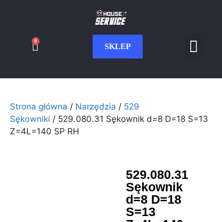
0
SKLEP
Serwis CNC
Wdrożenia i int
Moje konto
Strona główna
/
Narzędzia
/
529
Sękowniki
/ 529.080.31 Sękownik d=8 D=18 S=13
Z=4L=140 SP RH
529.080.31
Sękownik
d=8 D=18
S=13