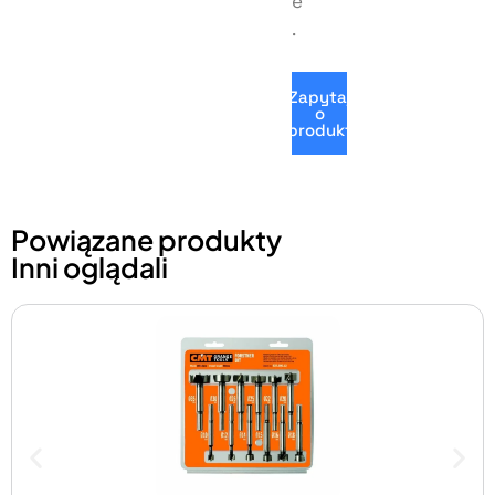
e
.
Zapytaj
o
produkt
Powiązane produkty
Inni oglądali