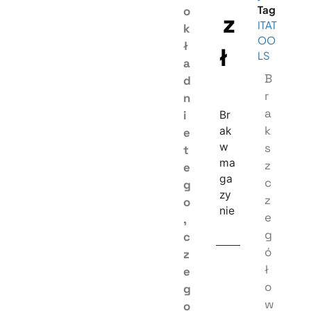
Tag
o
z
ITAT
k
OO
ł
ł
LS
a
B
d
r
n
a
i
Br
k
ak
e
w
s
t
ma
z
e
ga
c
g
zy
z
o
nie
e
,
g
c
ó
z
ł
e
o
g
w
o