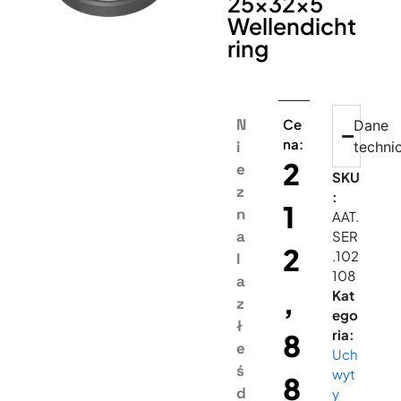
25x32x5
Wellendicht
ring
N
Ce
Dane
na:
i
techni
2
e
SKU
z
:
1
n
AAT.
a
SER
2
.102
l
108
a
,
Kat
z
ego
ł
ria:
8
e
Uch
ś
wyt
8
d
y