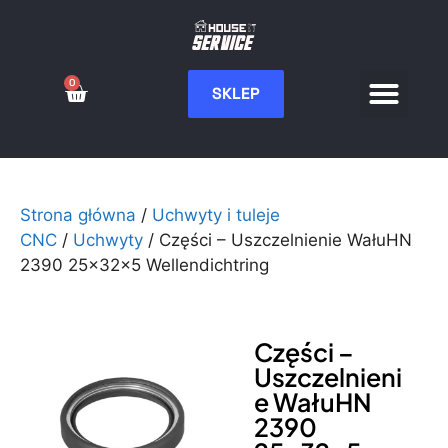
0
SKLEP
Serwis CNC
Wdrożenia i integ
Moje konto
Strona główna
/
Uchwyty i tuleje
CNC
/
Uchwyty
/ Części – Uszczelnienie WałuHN
2390 25x32x5 Wellendichtring
Części –
Uszczelnieni
e WałuHN
2390