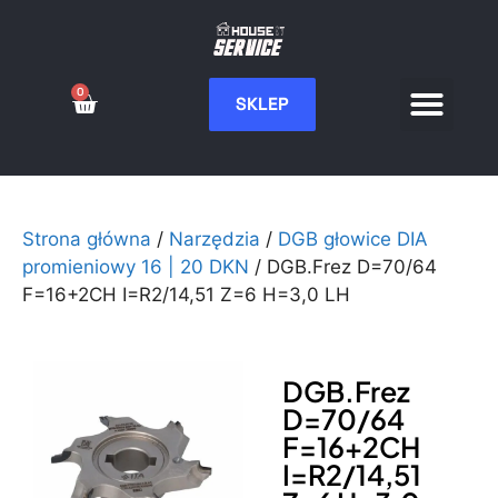
0
SKLEP
Serwis CNC
Wdrożenia i integ
Moje konto
Strona główna
/
Narzędzia
/
DGB głowice DIA
promieniowy 16 | 20 DKN
/ DGB.Frez D=70/64
F=16+2CH I=R2/14,51 Z=6 H=3,0 LH
DGB.Frez
D=70/64
F=16+2CH
I=R2/14,51