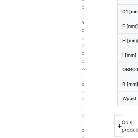
b
D1 [m
r
a
F [mm]
ć
o
H [mm
d
p
I [mm]
o
w
OBRO
i
e
R [mm
d
Wpust
n
i
p
r
Opis
o
produk
d