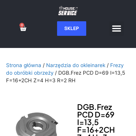
0
SKLEP
Serwis CNC
Wdrożenia i integ
Moje konto
Strona główna
/
Narzędzia do okleinarek
/
Frezy
do obróbki obrzeży
/ DGB.Frez PCD D=69 I=13,5
F=16+2CH Z=4 H=3 R=2 RH
DGB.Frez
PCD D=69
I=13,5
F=16+2CH