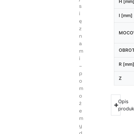
H [mm
s
i
I [mm]
ę
z
MOCO
n
a
OBRO
m
i
R [mm
–
p
Z
o
m
o
Opis
ż
produk
e
m
y
d