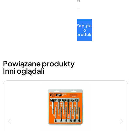
e
.
Zapytaj
o
produkt
Powiązane produkty
Inni oglądali