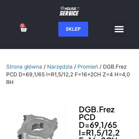
0
SKLEP
Serwis CNC
Wdrożenia i integ
Moje konto
Strona główna
/
Narzędzia
/
Promień
/ DGB.Frez
PCD D=69,1/65 I=R1,5/12,2 F=16+2CH Z=4 H=4,0
RH
DGB.Frez
PCD
D=69,1/65
I=R1,5/12,2