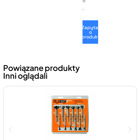
e
.
Zapytaj
o
produkt
Powiązane produkty
Inni oglądali