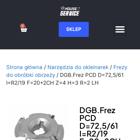
0
SKLEP
Serwis CNC
Wdrożenia i integ
Moje konto
Strona główna
/
Narzędzia do okleinarek
/
Frezy
do obróbki obrzeży
/ DGB.Frez PCD D=72,5/61
I=R2/19 F=20+2CH Z=4 H=3 R=2 LH
DGB.Frez
PCD
D=72,5/61
I=R2/19