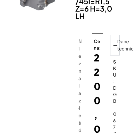
/45I=R1,5
Z=6 H=3,0
LH
N
Ce
Dane
na:
i
techni
2
e
S
z
K
2
n
U
a
:
0
l
D
a
G
0
z
B
.
ł
,
0
e
6
ś
0
7
d