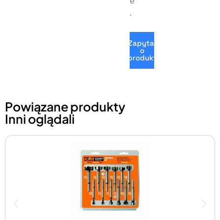
e
.
Zapytaj
o
produkt
Powiązane produkty
Inni oglądali