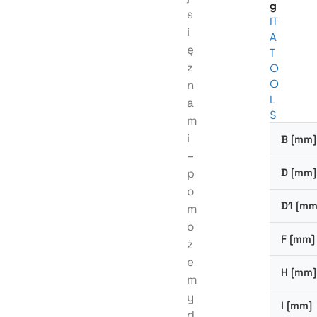
g
s
IT
i
A
ę
T
z
O
O
n
L
a
S
m
i
B [mm]
–
p
D [mm]
o
D1 [mm
m
o
F [mm]
ż
e
H [mm]
m
y
I [mm]
d