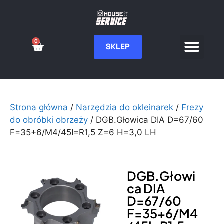
0
SKLEP
Serwis CNC
Wdrożenia i integ
Moje konto
Strona główna
/
Narzędzia do okleinarek
/
Frezy
do obróbki obrzeży
/ DGB.Głowica DIA D=67/60
F=35+6/M4/45I=R1,5 Z=6 H=3,0 LH
DGB.Głowi
ca DIA
D=67/60
F=35+6/M4