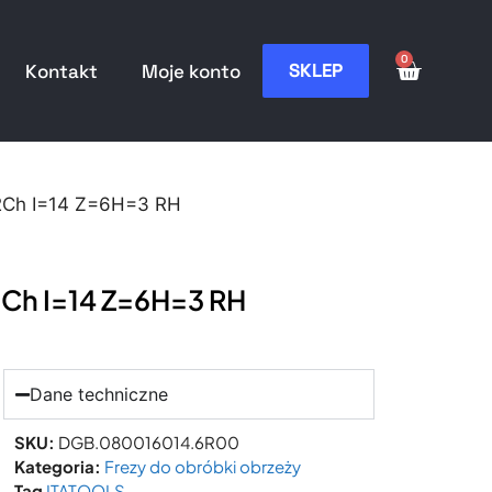
0
SKLEP
Kontakt
Moje konto
2Ch I=14 Z=6H=3 RH
Ch I=14 Z=6H=3 RH
Dane techniczne
SKU:
DGB.080016014.6R00
Kategoria:
Frezy do obróbki obrzeży
Tag
ITATOOLS