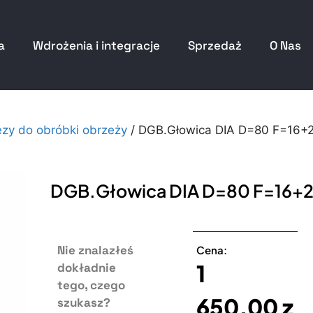
a
Wdrożenia i integracje
Sprzedaż
O Nas
ezy do obróbki obrzeży
/ DGB.Głowica DIA D=80 F=16+
DGB.Głowica DIA D=80 F=16+2
Nie znalazłeś
Cena:
1
dokładnie
tego, czego
650,00
z
szukasz?