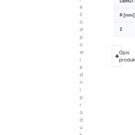
OBROT
a
ć
R [mm]
o
d
Z
p
o
w
Opis
i
produk
e
d
n
i
p
r
o
d
u
k