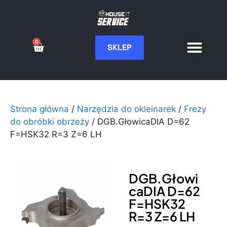
0
SKLEP
Serwis CNC
Wdrożenia i integ
Moje konto
Strona główna
/
Narzędzia do okleinarek
/
Frezy
do obróbki obrzeży
/ DGB.GłowicaDIA D=62
F=HSK32 R=3 Z=6 LH
DGB.Głowi
caDIA D=62
F=HSK32
R=3 Z=6 LH