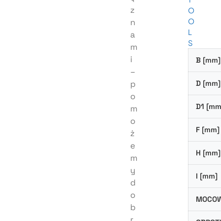
z
O
O
n
L
a
S
m
i
B [mm]
–
p
D [mm]
o
D1 [mm
m
o
F [mm]
ż
e
H [mm]
m
y
I [mm]
d
o
MOCOW
b
r