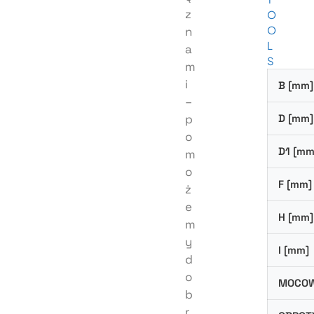
z
O
O
n
L
a
S
m
i
B [mm]
–
p
D [mm]
o
D1 [mm
m
o
F [mm]
ż
e
H [mm]
m
y
I [mm]
d
o
MOCOW
b
r