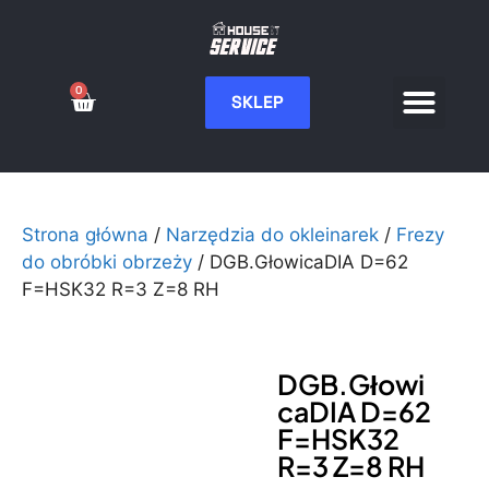
0
SKLEP
Serwis CNC
Wdrożenia i integ
Moje konto
Strona główna
/
Narzędzia do okleinarek
/
Frezy
do obróbki obrzeży
/ DGB.GłowicaDIA D=62
F=HSK32 R=3 Z=8 RH
DGB.Głowi
caDIA D=62
F=HSK32
R=3 Z=8 RH