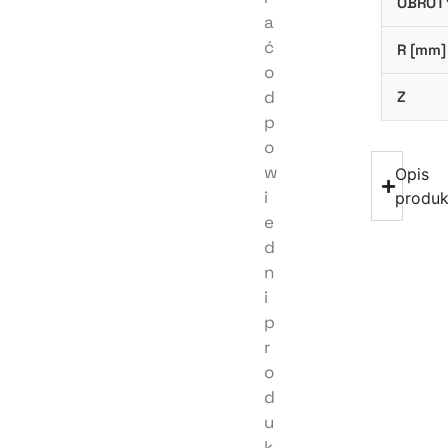
OBROT
a
ć
R [mm]
o
d
Z
p
o
w
Opis
i
produk
e
d
n
i
p
r
o
d
u
k