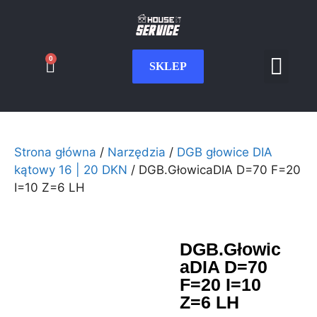
0
SKLEP
Serwis CNC
Wdrożenia i int
Moje konto
Strona główna
/
Narzędzia
/
DGB głowice DIA
kątowy 16 | 20 DKN
/ DGB.GłowicaDIA D=70 F=20
I=10 Z=6 LH
DGB.Głowic
aDIA D=70
F=20 I=10
Z=6 LH