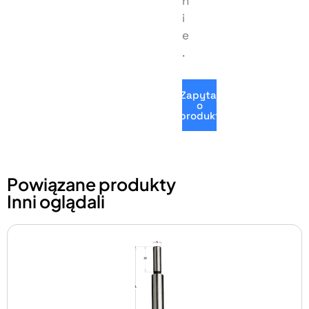
n
i
e
.
Zapytaj
o
produkt
Powiązane produkty
Inni oglądali