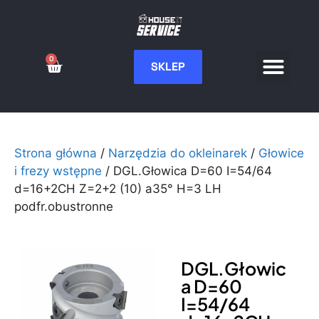
0
SKLEP
Serwis CNC
Wdrożenia i integ
Moje konto
Strona główna
/
Narzędzia do okleinarek
/
Głowice
i frezy wstępne
/ DGL.Głowica D=60 I=54/64
d=16+2CH Z=2+2 (10) a35° H=3 LH
podfr.obustronne
DGL.Głowic
a D=60
I=54/64