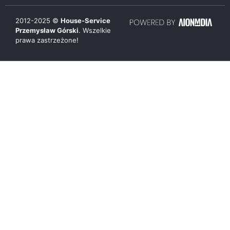
2012-
2025
©
House-Service
Przemysław Górski
. Wszelkie
prawa zastrzeżone!