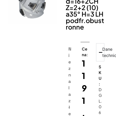
d=16+2CH
Z=2+2 (10)
a35° H=3 LH
podfr.obust
ronne
N
Ce
Dane
na:
i
techni
1
e
S
z
K
1
n
U
a
:
9
l
D
a
G
1
z
L.
0
ł
,
6
e