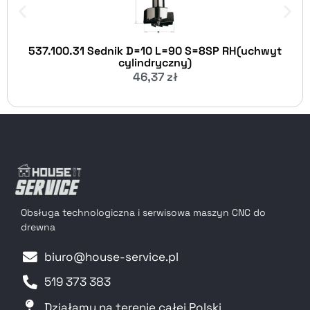
537.100.31 Sednik D=10 L=90 S=8SP RH(uchwyt
cylindryczny)
46,37
zł
Obsługa technologiczna i serwisowa maszyn CNC do
drewna
biuro@house-service.pl
519 373 383
Działamy na terenie całej Polski