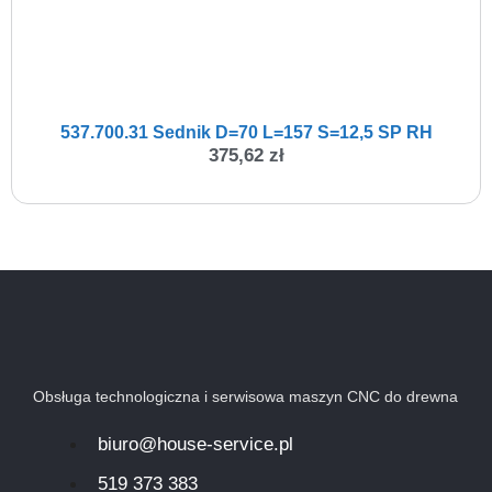
537.700.31 Sednik D=70 L=157 S=12,5 SP RH
375,62
zł
Obsługa technologiczna i serwisowa maszyn CNC do drewna
biuro@house-service.pl
519 373 383