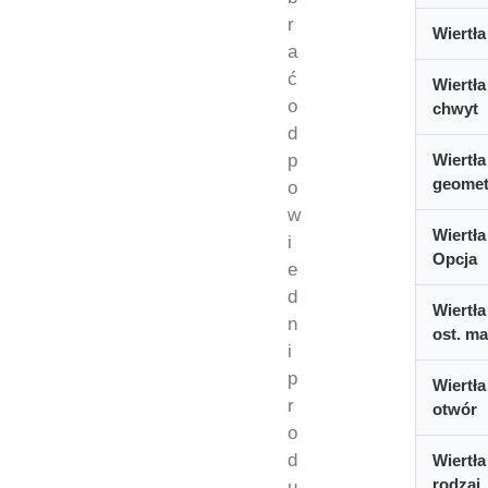
r
Wiertła
a
ć
Wiertła
o
chwyt
d
p
Wiertła
geomet
o
w
Wiertła
i
Opcja
e
d
Wiertła
n
ost. ma
i
p
Wiertła
r
otwór
o
d
Wiertła
rodzaj
u