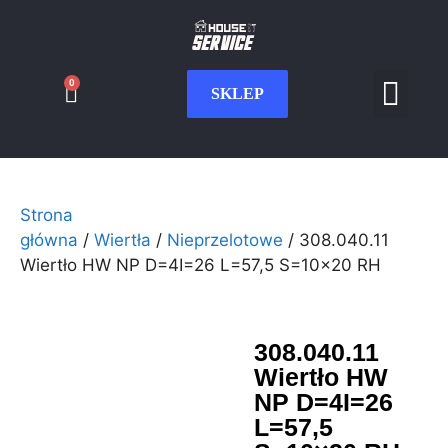
0
SKLEP
Serwis CNC
Wdrożenia i int
Moje konto
Strona
główna
/
Wiertła
/
Nieprzelotowe
/ 308.040.11
Wiertło HW NP D=4I=26 L=57,5 S=10×20 RH
308.040.11
Wiertło HW
NP D=4I=26
L=57,5