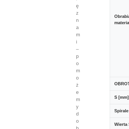
ę
z
Obrabi
n
materia
a
m
i
–
p
o
m
o
OBRO
ż
e
S [mm]
m
y
Spirale
d
o
Wierta 
b