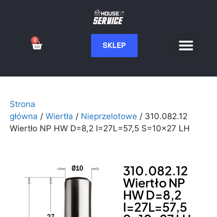
0
SKLEP
Serwis CNC
Wdrożenia i integ
Moje konto
Strona
główna
/
Wiertła
/
Nieprzelotowe
/ 310.082.12
Wiertło NP HW D=8,2 I=27L=57,5 S=10×27 LH
310.082.12
Wiertło NP
HW D=8,2
I=27L=57,5