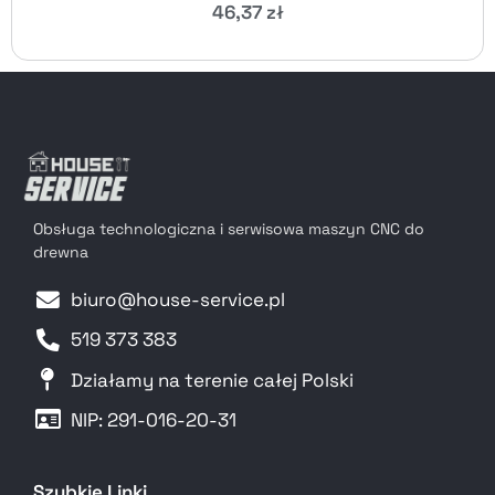
46,37
zł
Obsługa technologiczna i serwisowa maszyn CNC do
drewna
biuro@house-service.pl
519 373 383
Działamy na terenie całej Polski
NIP: 291-016-20-31​
Szybkie Linki