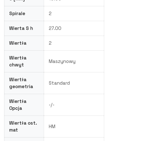
Spirale
2
Wierta S h
27.00
Wiertła
2
Wiertła
Maszynowy
chwyt
Wiertła
Standard
geometria
Wiertła
-/-
Opcja
Wiertła ost.
HM
mat