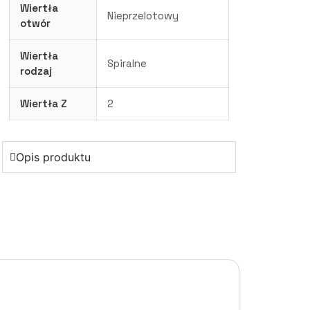
Wiertła
Nieprzelotowy
otwór
Wiertła
Spiralne
rodzaj
Wiertła Z
2
Opis produktu