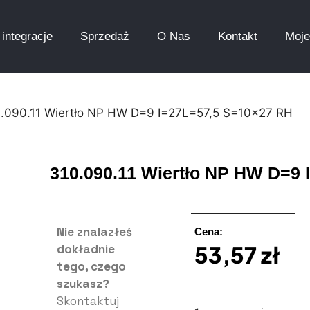
integracje
Sprzedaż
O Nas
Kontakt
Moje
.090.11 Wiertło NP HW D=9 I=27L=57,5 S=10×27 RH
310.090.11 Wiertło NP HW D=9
Nie znalazłeś
Cena:
53,57
zł
dokładnie
tego, czego
szukasz?
Skontaktuj