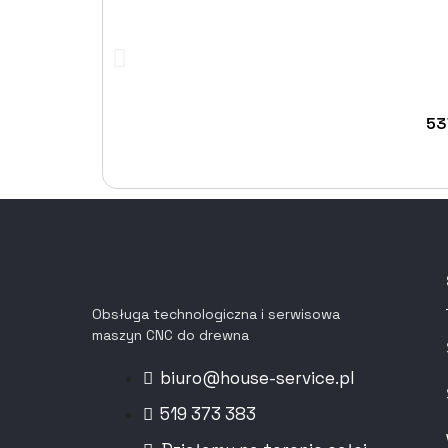
53
Obsługa technologiczna i serwisowa
maszyn CNC do drewna
biuro@house-service.pl
519 373 383