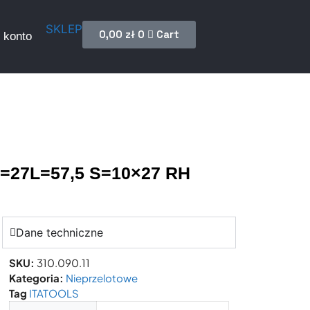
SKLEP
0,00
zł
0
Cart
 konto
 I=27L=57,5 S=10×27 RH
Dane techniczne
SKU:
310.090.11
Kategoria:
Nieprzelotowe
Tag
ITATOOLS