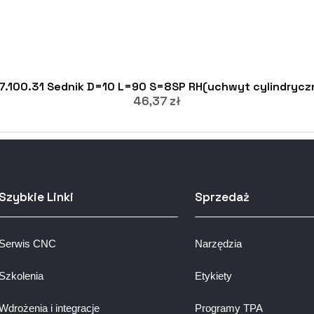
7.100.31 Sednik D=10 L=90 S=8SP RH(uchwyt cylindrycz
46,37
zł
Szybkie Linki
Sprzedaż
Serwis CNC
Narzędzia
Szkolenia
Etykiety
Wdrożenia i integracje
Programy TPA