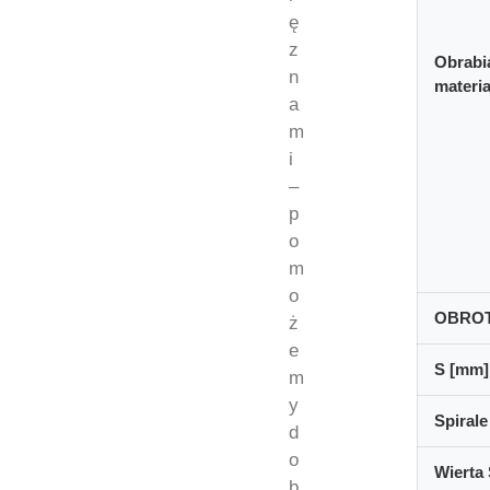
ę
z
Obrabi
n
materia
a
m
i
–
p
o
m
o
OBRO
ż
e
S [mm]
m
y
Spirale
d
o
Wierta 
b