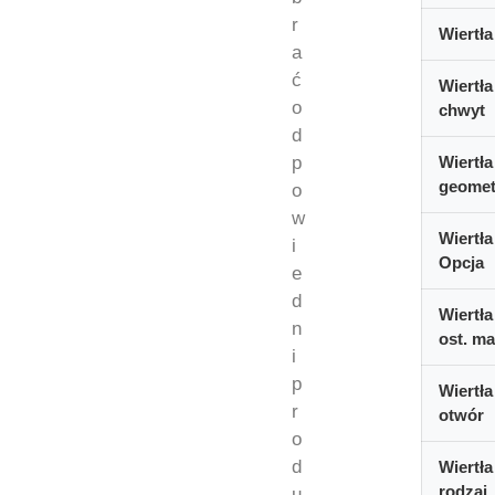
r
Wiertła
a
ć
Wiertła
o
chwyt
d
p
Wiertła
geomet
o
w
Wiertła
i
Opcja
e
d
Wiertła
n
ost. ma
i
p
Wiertła
r
otwór
o
d
Wiertła
rodzaj
u