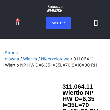
0
SKLEP
Serwis CNC
Wdrożenia i int
Moje konto
Strona
główna
/
Wiertła
/
Nieprzelotowe
/ 311.064.11
Wiertło NP HW D=6,35 I=35L=70 S=10×30 RH
311.064.11
Wiertło NP
HW D=6,35
I=35L=70