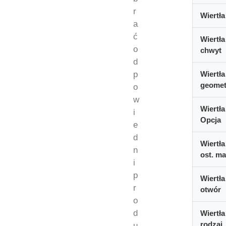
r
Wiertła
a
ć
Wiertła
o
chwyt
d
p
Wiertła
geomet
o
w
Wiertła
i
Opcja
e
d
Wiertła
n
ost. ma
i
p
Wiertła
r
otwór
o
d
Wiertła
rodzaj
u