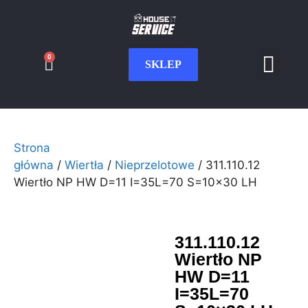
0
SKLEP
Serwis CNC
Wdrożenia i int
Moje konto
Strona
główna
/
Wiertła
/
Nieprzelotowe
/ 311.110.12
Wiertło NP HW D=11 I=35L=70 S=10×30 LH
311.110.12
Wiertło NP
HW D=11
I=35L=70