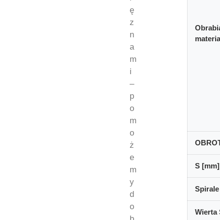
ę
z
Obrabi
n
materia
a
m
i
–
p
o
m
o
OBRO
ż
e
S [mm]
m
y
Spirale
d
o
Wierta 
b