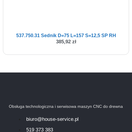
537.750.31 Sednik D=75 L=157 S=12,5 SP RH
385,92
zł
Obsługa technologiczna i serwisowa maszyn CNC do drewna
biuro@house-service.pl
519 373 383