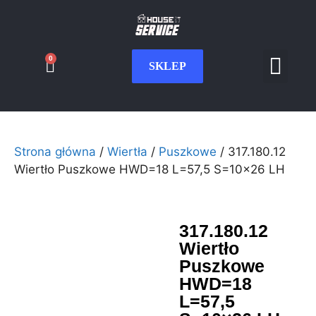
0
SKLEP
Serwis CNC
Wdrożenia i int
Moje konto
Strona główna
/
Wiertła
/
Puszkowe
/ 317.180.12
Wiertło Puszkowe HWD=18 L=57,5 S=10×26 LH
317.180.12
Wiertło
Puszkowe
HWD=18
L=57,5