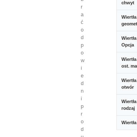
chwyt
r
a
Wiertła
ć
geomet
o
d
Wiertła
p
Opcja
o
Wiertła
w
ost. ma
i
e
Wiertła
d
otwór
n
i
Wiertła
p
rodzaj
r
o
Wiertła
d
u