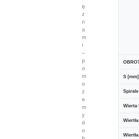
ę
z
n
a
m
i
–
p
OBRO
o
m
S [mm]
o
Spirale
ż
e
Wierta 
m
y
Wiertła
d
o
Wiertła
b