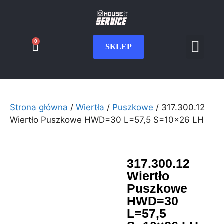
0
SKLEP
Serwis CNC
Wdrożenia i int
Moje konto
Strona główna
/
Wiertła
/
Puszkowe
/ 317.300.12
Wiertło Puszkowe HWD=30 L=57,5 S=10×26 LH
317.300.12
Wiertło
Puszkowe
HWD=30
L=57,5