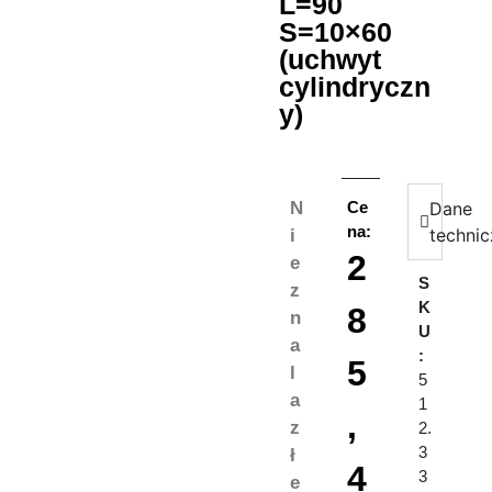
L=90
S=10×60
(uchwyt
cylindryczn
y)
N
Ce
Dane
na:
techni
i
2
e
S
z
K
8
n
U
a
:
5
l
5
a
1
,
z
2.
3
ł
4
3
e