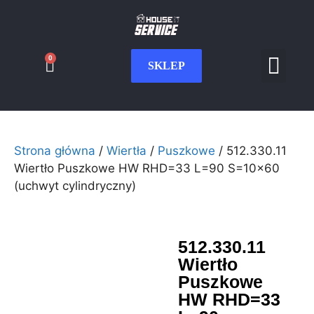
0
SKLEP
Serwis CNC
Wdrożenia i int
Moje konto
Strona główna
/
Wiertła
/
Puszkowe
/ 512.330.11
Wiertło Puszkowe HW RHD=33 L=90 S=10×60
(uchwyt cylindryczny)
512.330.11
Wiertło
Puszkowe
HW RHD=33