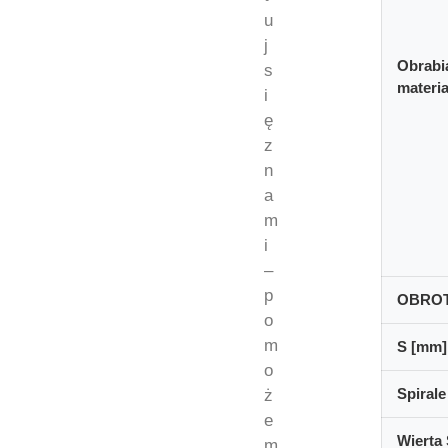
u
j
Obrabi
s
materia
i
ę
z
n
a
m
i
–
p
OBRO
o
m
S [mm]
o
Spirale
ż
e
Wierta 
m