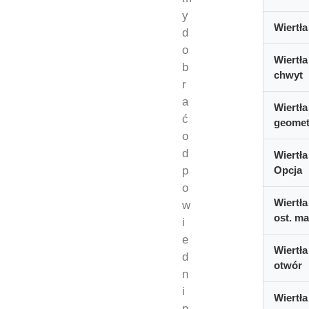
y
Wiertła
d
o
Wiertła
b
chwyt
r
a
Wiertła
ć
geomet
o
d
Wiertła
p
Opcja
o
Wiertła
w
ost. ma
i
e
Wiertła
d
otwór
n
i
Wiertła
p