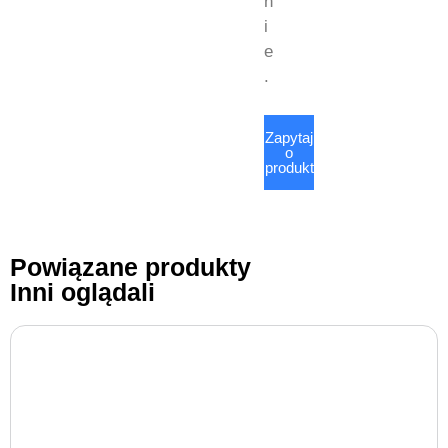
n
i
e
.
Zapytaj
o
produkt
Powiązane produkty
Inni oglądali