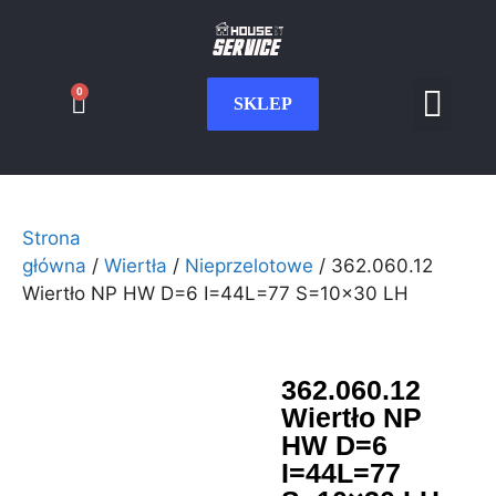
0
SKLEP
Serwis CNC
Wdrożenia i int
Moje konto
Strona
główna
/
Wiertła
/
Nieprzelotowe
/ 362.060.12
Wiertło NP HW D=6 I=44L=77 S=10×30 LH
362.060.12
Wiertło NP
HW D=6
I=44L=77