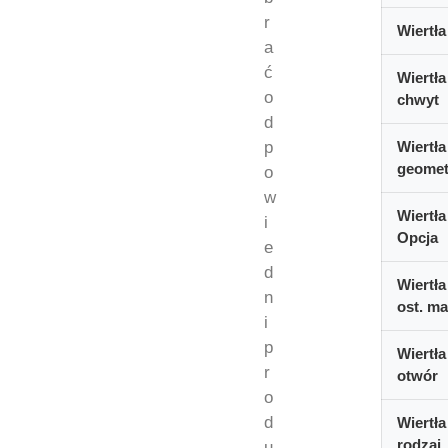
r
Wiertła
a
ć
Wiertła
o
chwyt
d
p
Wiertła
geomet
o
w
Wiertła
i
Opcja
e
d
Wiertła
n
ost. ma
i
p
Wiertła
r
otwór
o
d
Wiertła
rodzaj
u