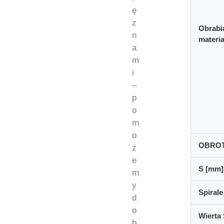
ę
z
Obrabi
n
materia
a
m
i
–
p
o
m
o
OBRO
ż
e
S [mm]
m
y
Spirale
d
o
Wierta 
b