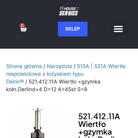
0
SKLEP
Serwis CNC
Wdrożenia i integ
Moje konto
Strona główna
/
Narzędzia
/
515A | 521A Wiertła
nieprzelotowe z łożyskiem typu
Delrin®
/ 521.412.11A Wiertło +gzymka
kołn.Derlind=4 D=12 A=45st S=8
521.412.11A
Wiertło
+gzymka