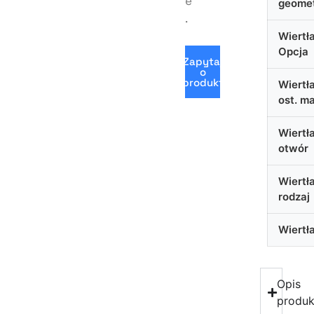
e
geomet
.
Wiertł
Opcja
Zapytaj
o
produkt
Wiertł
ost. m
Wiertł
otwór
Wiertł
rodzaj
Wiertł
Opis
produk