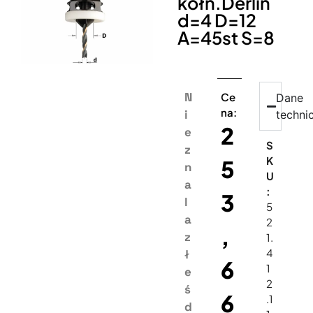
kołn.Derlin
d=4 D=12
A=45st S=8
N
Ce
Dane
na:
i
techni
2
e
S
z
K
5
n
U
a
:
3
l
5
a
2
,
z
1.
4
ł
6
1
e
2
ś
6
.1
d