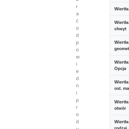
r
Wiertła
a
ć
Wiertła
o
chwyt
d
p
Wiertła
geomet
o
w
Wiertła
i
Opcja
e
d
Wiertła
n
ost. ma
i
p
Wiertła
r
otwór
o
d
Wiertła
rodzaj
u