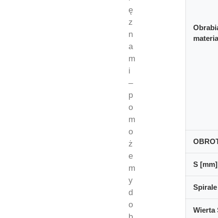
ę
z
Obrabi
n
materia
a
m
i
–
p
o
m
o
OBRO
ż
e
S [mm]
m
y
Spirale
d
o
Wierta 
b