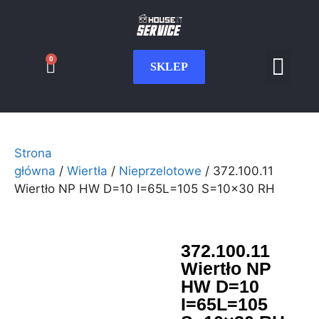
0
SKLEP
Serwis CNC
Wdrożenia i int
Moje konto
Strona
główna
/
Wiertła
/
Nieprzelotowe
/ 372.100.11
Wiertło NP HW D=10 I=65L=105 S=10×30 RH
372.100.11
Wiertło NP
HW D=10
I=65L=105