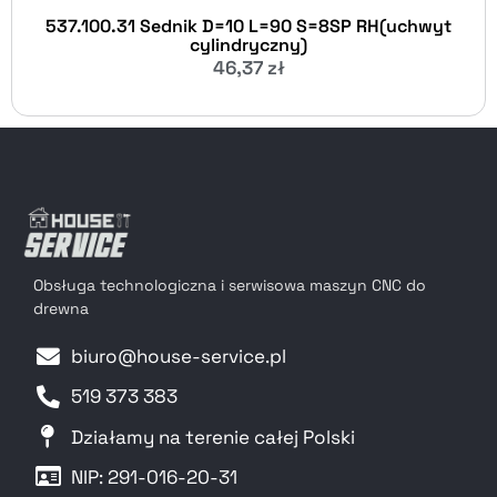
537.100.31 Sednik D=10 L=90 S=8SP RH(uchwyt
cylindryczny)
46,37
zł
Obsługa technologiczna i serwisowa maszyn CNC do
drewna
biuro@house-service.pl
519 373 383
Działamy na terenie całej Polski
NIP: 291-016-20-31​