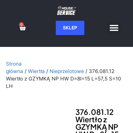
0
SKLEP
Serwis CNC
Wdrożenia i integ
Moje konto
Strona
główna
/
Wiertła
/
Nieprzelotowe
/ 376.081.12
Wiertło z GZYMKĄ NP HW D=8I=15 L=57,5 S=10
LH
376.081.12
Wiertło z
GZYMKĄ NP