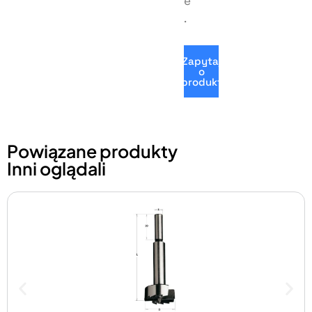
e
.
Zapytaj
o
produkt
Powiązane produkty
Inni oglądali