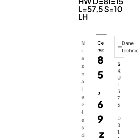
HW D=8I=15
L=57,5 S=10
LH
N
Ce
Dane
na:
i
techni
8
e
S
z
K
5
n
U
a
:
,
l
3
a
7
6
z
6
.
ł
9
0
e
8
ś
z
1.
d