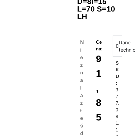
D=8I=15
L=70 S=10
LH
N
Ce
Dane
na:
techni
i
9
e
S
z
K
1
n
U
a
:
,
l
3
a
7
8
z
7.
0
ł
5
8
e
1.
ś
1
d