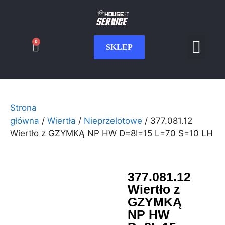
0
SKLEP
Serwis CNC
Wdrożenia i int
Moje konto
Strona
główna
/
Wiertła
/
Nieprzelotowe
/ 377.081.12
Wiertło z GZYMKĄ NP HW D=8I=15 L=70 S=10 LH
377.081.12
Wiertło z
GZYMKĄ
NP HW