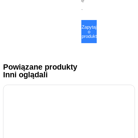
e
.
Zapytaj
o
produkt
Powiązane produkty
Inni oglądali