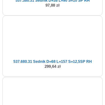
537.380.31 Sednik D=38 L=90 S=10 SP RH
97,88
zł
537.680.31 Sednik D=68 L=157 S=12,5SP RH
299,64
zł