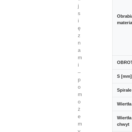
j
s
Obrabi
i
materia
ę
z
n
a
m
OBRO
i
–
S [mm]
p
o
Spirale
m
o
Wiertła
ż
e
Wiertła
m
chwyt
y