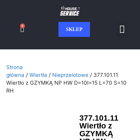
0
SKLEP
Serwis CNC
Wdrożenia i int
Moje konto
Strona
główna
/
Wiertła
/
Nieprzelotowe
/ 377.101.11
Wiertło z GZYMKĄ NP HW D=10I=15 L=70 S=10
RH
377.101.11
Wiertło z
GZYMKĄ