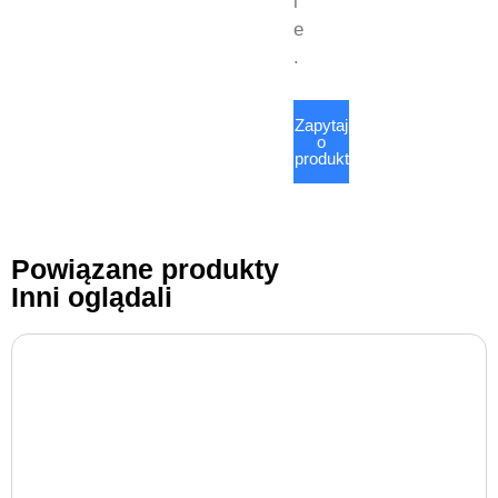
i
e
.
Zapytaj
o
produkt
Powiązane produkty
Inni oglądali