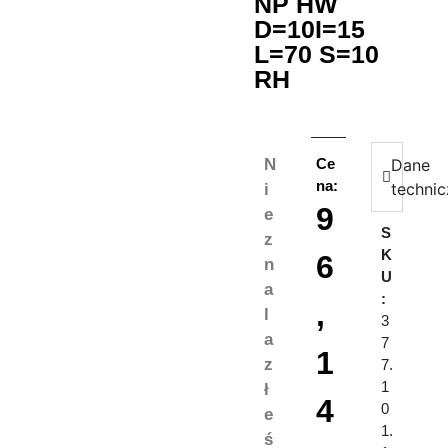
NP HW
D=10I=15
L=70 S=10
RH
N
Ce
Dane
na:
techni
i
9
e
S
z
K
6
n
U
a
:
,
l
3
a
7
1
z
7.
1
ł
4
0
e
1.
ś