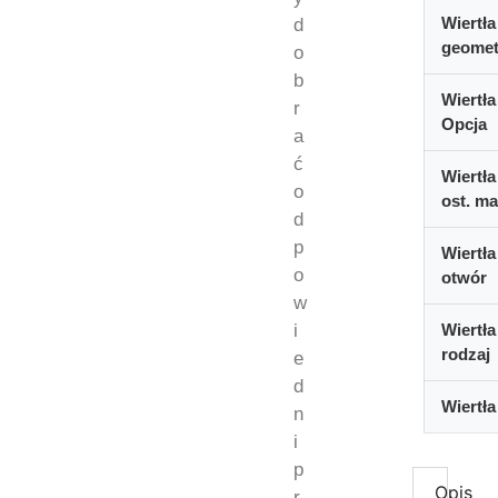
Wiertła
d
geomet
o
b
Wiertła
r
Opcja
a
ć
Wiertła
o
ost. ma
d
p
Wiertła
o
otwór
w
i
Wiertła
rodzaj
e
d
Wiertła
n
i
p
Opis
r