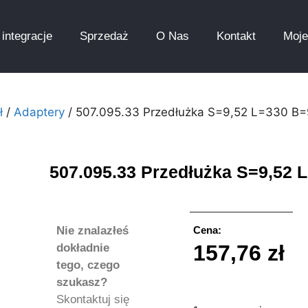
integracje
Sprzedaż
O Nas
Kontakt
Moje
ł
/
Adaptery
/ 507.095.33 Przedłużka S=9,52 L=330 B=
507.095.33 Przedłużka S=9,52 
Nie znalazłeś
Cena:
157,76
zł
dokładnie
tego, czego
szukasz?
Skontaktuj się