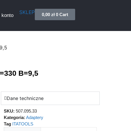
SKLEP
0,00
zł
0
Cart
 konto
9,5
L=330 B=9,5
Dane techniczne
SKU:
507.095.33
Kategoria:
Adaptery
Tag
ITATOOLS