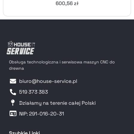
600,56
zł
Obsługa technologiczna i serwisowa maszyn CNC do
drewna
biuro@house-service.pl
519 373 383
Działamy na terenie całej Polski
NIP: 291-016-20-31​
Szybkie Linki