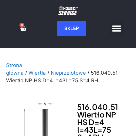
0
SKLEP
Serwis CNC
Wdrożenia i integ
Moje konto
Strona
główna
/
Wiertła
/
Nieprzelotowe
/ 516.040.51
Wiertło NP HS D=4 I=43L=75 S=4 RH
516.040.51
Wiertło NP
HS D=4
I=43L=75