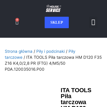
0
SKLEP
Serwis CNC
Wdrożenia i int
Moje konto
Strona główna
/
Piły i podcinaki
/
Piły
tarczowe
/ ITA TOOLS Piła tarczowa HM D120 F35
Z16 K4,0/2,8 PR (FTG) 4/M5/50
PDA.120035016.P00
ITA TOOLS
Piła
tarczowa