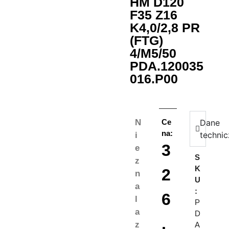
HM D120
F35 Z16
K4,0/2,8 PR
(FTG)
4/M5/50
PDA.120035
016.P00
N
Ce
Dane
na:
techni
i
3
e
S
z
K
2
n
U
a
:
6
l
P
a
D
,
z
A