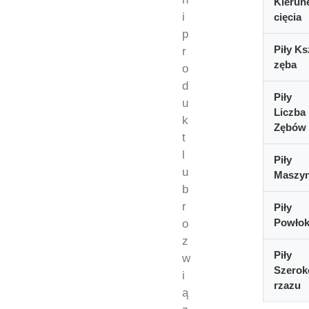
Kierun
i
cięcia
p
Piły Ks
r
zęba
o
d
Piły
u
Liczba
k
Zębów
t
l
Piły
u
Maszy
b
r
Piły
Powło
o
z
Piły
w
Szerok
i
rzazu
ą