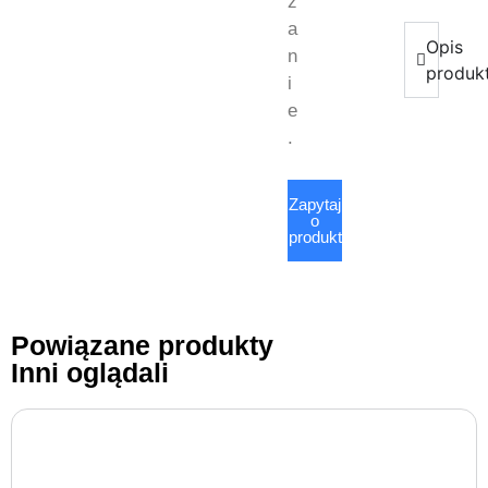
z
a
Opis
n
produk
i
e
.
Zapytaj
o
produkt
Powiązane produkty
Inni oglądali