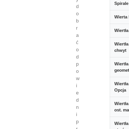
Spirale
d
o
Wierta 
b
r
Wiertła
a
ć
Wiertła
o
chwyt
d
p
Wiertła
geomet
o
w
Wiertła
i
Opcja
e
d
Wiertła
n
ost. ma
i
p
Wiertła
r