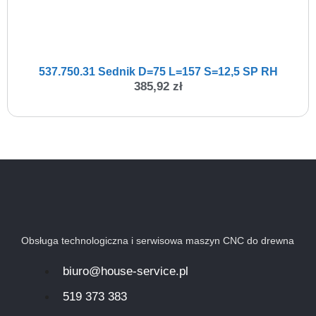
537.750.31 Sednik D=75 L=157 S=12,5 SP RH
385,92
zł
Obsługa technologiczna i serwisowa maszyn CNC do drewna
biuro@house-service.pl
519 373 383