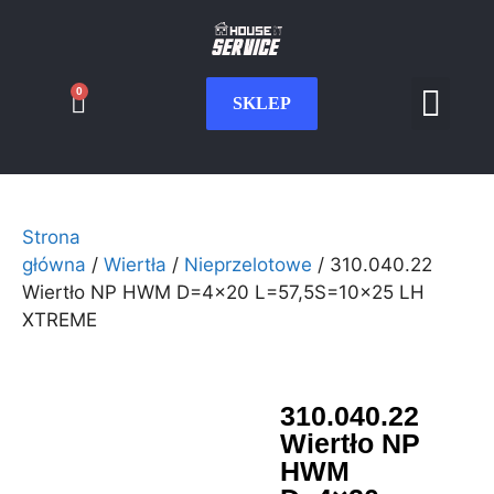
0
SKLEP
Serwis CNC
Wdrożenia i int
Moje konto
Strona
główna
/
Wiertła
/
Nieprzelotowe
/ 310.040.22
Wiertło NP HWM D=4×20 L=57,5S=10×25 LH
XTREME
310.040.22
Wiertło NP
HWM