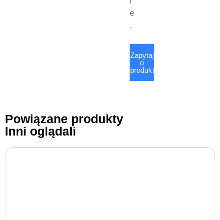
i
e
.
Zapytaj
o
produkt
Powiązane produkty
Inni oglądali