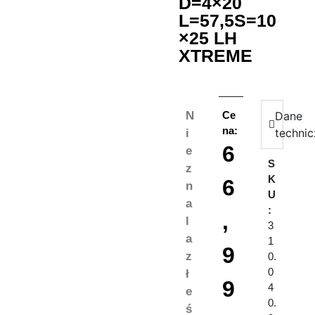
D=4×20
L=57,5S=10
×25 LH
XTREME
N
Ce
Dane
na:
techni
i
6
e
S
z
K
6
n
U
a
:
,
l
3
a
1
9
z
0.
0
ł
9
4
e
0.
ś