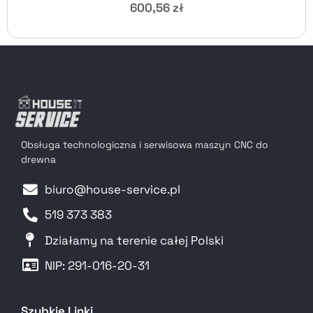
600,56
zł
Obsługa technologiczna i serwisowa maszyn CNC do
drewna
biuro@house-service.pl
519 373 383
Działamy na terenie całej Polski
NIP: 291-016-20-31​
Szybkie Linki