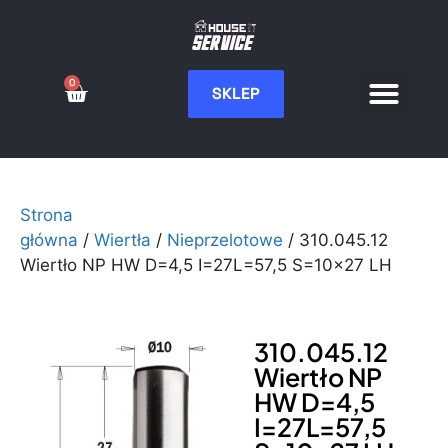
0
SKLEP
Serwis CNC
Wdrożenia i integ
Moje konto
Strona
główna
/
Wiertła
/
Nieprzelotowe
/ 310.045.12
Wiertło NP HW D=4,5 I=27L=57,5 S=10×27 LH
310.045.12
Wiertło NP
HW D=4,5
I=27L=57,5